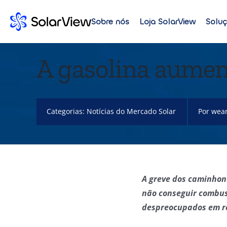
Sobre nós
Loja SolarView
Solu
A gasolina aumen
Categorias:
Notícias do Mercado Solar
Por
wear
A greve dos caminhon
não conseguir combus
despreocupados em re