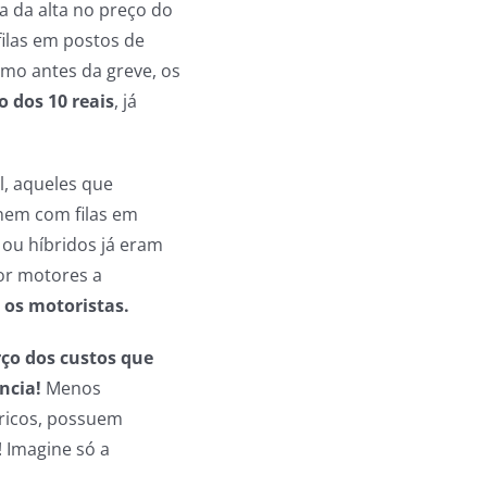
a da alta no preço do
filas em postos de
mo antes da greve, os
 dos 10 reais
, já
l, aqueles que
nem com filas em
 ou híbridos já eram
or motores a
os motoristas.
rço dos custos que
ncia!
Menos
tricos, possuem
 Imagine só a