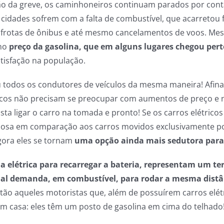
ão da greve, os caminhoneiros continuam parados por cont
, cidades sofrem com a falta de combustível, que acarretou 
 frotas de ônibus e até mesmo cancelamentos de voos. Mes
 no
preço da gasolina, que em alguns lugares chegou perto
tisfação na população.
u todos os condutores de veículos da mesma maneira! Afina
icos não precisam se preocupar com aumentos de preço e 
sta ligar o carro na tomada e pronto! Se os carros elétricos
ajosa em comparação aos carros movidos exclusivamente p
gora eles se tornam
uma opção ainda mais sedutora para 
a elétrica para recarregar a bateria, representam um te
al demanda, em combustível, para rodar a mesma distâ
tão aqueles motoristas que, além de possuírem carros elé
em casa: eles têm um posto de gasolina em cima do telhado!