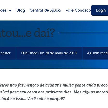
Login
ções
Blog
Central de Ajuda
Fale Conosco
tou…e daí?
easter
Published On: 28 de maio de 2018
4,6 min read
eiros não faz menção de acabar e muita gente anda preoc
tível para seu carro nos próximos dias. Mas alguns motor
lação a isso… Você sabe o porquê?