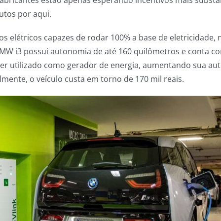
utos por aqui.
s elétricos capazes de rodar 100% a base de eletricidade, n
MW i3 possui autonomia de até 160 quilômetros e conta 
ser utilizado como gerador de energia, aumentando sua au
mente, o veículo custa em torno de 170 mil reais.