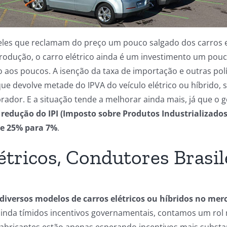
es que reclamam do preço um pouco salgado dos carros elé
rodução, o carro elétrico ainda é um investimento um pouc
aos poucos. A isenção da taxa de importação e outras polít
que devolve metade do IPVA do veículo elétrico ou híbrido, 
rador. E a situação tende a melhorar ainda mais, já que o
redução do IPI (Imposto sobre Produtos Industrializados
 de 25% para 7%
.
étricos, Condutores Brasil
iversos modelos de carros elétricos ou híbridos no me
 ainda tímidos incentivos governamentais, contamos um rol
 fabricantes estão apenas esperando incentivos mais substa