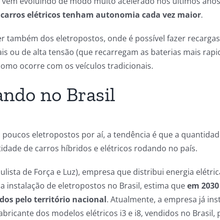
s vem evoluindo de modo muito acelerado nos últimos anos
 carros elétricos tenham autonomia cada vez maior
.
 também dos eletropostos, onde é possível fazer recarga
is ou de alta tensão (que recarregam as baterias mais rap
como ocorre com os veículos tradicionais.
ndo no Brasil
 poucos eletropostos por aí, a tendência é que a quantid
dade de carros híbridos e elétricos rodando no país.
ista de Força e Luz), empresa que distribui energia elétric
a instalação de eletropostos no Brasil, estima que
em 2030
dos pelo território nacional
. Atualmente, a empresa já in
abricante dos modelos elétricos i3 e i8, vendidos no Brasil, 