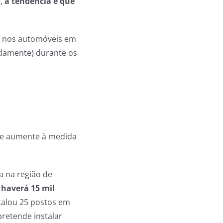
,
a tendência é que
s nos automóveis em
idamente) durante os
ade aumente à medida
a na região de
 haverá 15 mil
stalou 25 postos em
pretende instalar