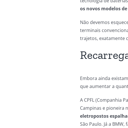
tecnologia de bateria
os novos modelos de
Não devemos esquecer
terminais convenciona
trajetos, exatamente 
Recarrega
Embora ainda existam
que aumentar a quanti
A CPFL (Companhia Paul
Campinas e pioneira n
eletropostos espalha
São Paulo. Já a BMW, f