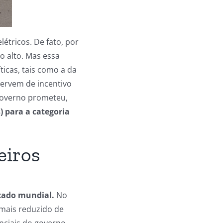
tricos. De fato, por
o alto. Mas essa
icas, tais como a da
servem de incentivo
 governo prometeu,
) para a categoria
eiros
rcado mundial.
No
 mais reduzido de
nciais do governo