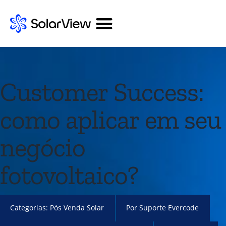
Customer Success:
como aplicar em seu
negócio
fotovoltaico?
Categorias:
Pós Venda Solar
Por
Suporte Evercode