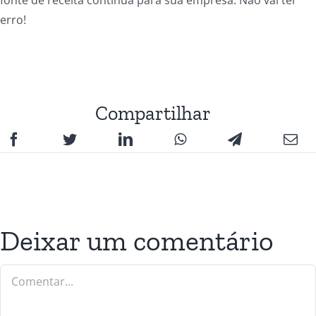
fonte de receita contínua para sua empresa. Não vai ter
erro!
Compartilhar
Deixar um comentário