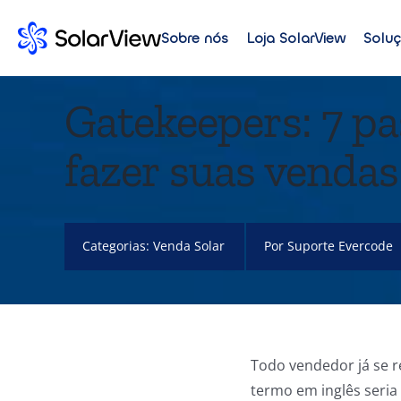
Sobre nós
Loja SolarView
Solu
Gatekeepers: 7 pa
fazer suas venda
Categorias:
Venda Solar
Por
Suporte Evercode
Todo vendedor já se 
termo em inglês seria