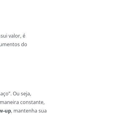
ui valor, é
rgumentos do
aço”. Ou seja,
 maneira constante,
ow-up
, mantenha sua