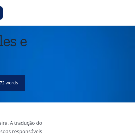
les e
72 words
ira. A tradução do
ssoas responsáveis