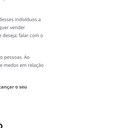
desses indivíduos a
quer vender
 deseja: falar com o
mo pessoas. Ao
 e medos em relação
cançar o seu
o