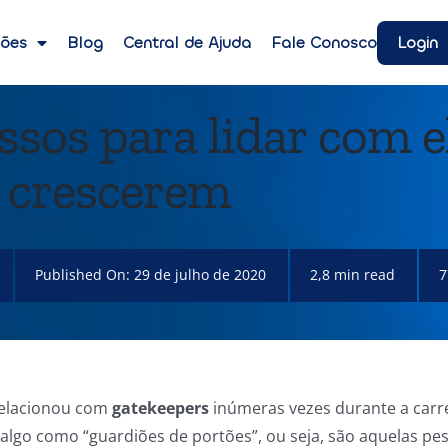
Login
ções
Blog
Central de Ajuda
Fale Conosco
ssos para lidar com e
s crescerem
Published On: 29 de julho de 2020
2,8 min read
7
relacionou com
gatekeepers
inúmeras vezes durante a carre
 algo como “guardiões de portões”, ou seja, são aquelas pe