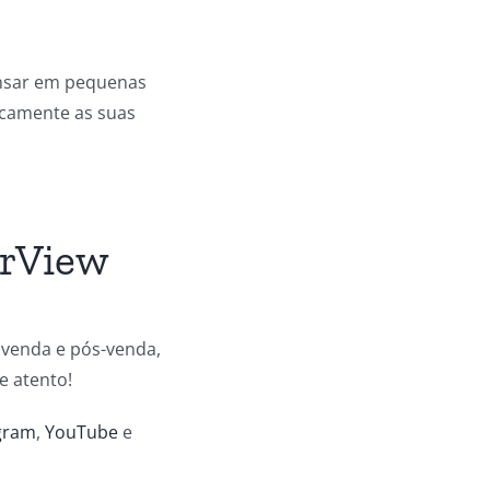
ensar em pequenas
ticamente as suas
arView
 venda e pós-venda,
e atento!
gram
,
YouTube
e