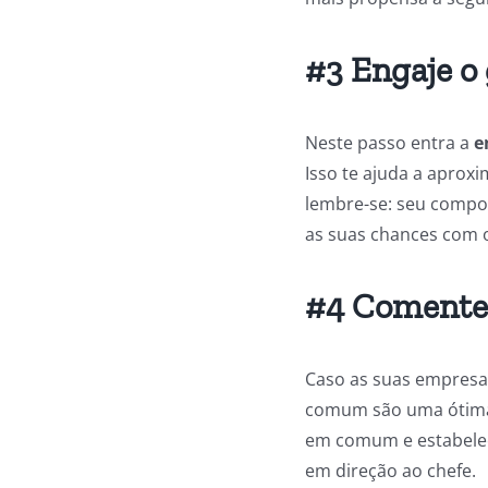
#3 Engaje o
Neste passo entra a
e
Isso te ajuda a aprox
lembre-se: seu compor
as suas chances com 
#4 Comente
Caso as suas empres
comum são uma ótima 
em comum e estabeleça
em direção ao chefe.