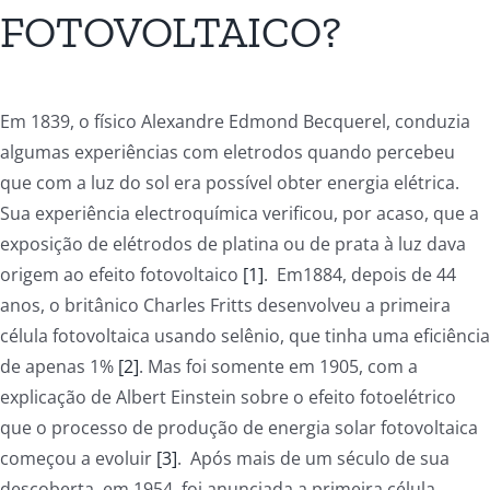
FOTOVOLTAICO?
Em 1839, o físico Alexandre Edmond Becquerel, conduzia
algumas experiências com eletrodos quando percebeu
que com a luz do sol era possível obter energia elétrica.
Sua experiência electroquímica verificou, por acaso, que a
exposição de elétrodos de platina ou de prata à luz dava
origem ao efeito fotovoltaico
[1]
. Em1884, depois de 44
anos, o britânico Charles Fritts desenvolveu a primeira
célula fotovoltaica usando selênio, que tinha uma eficiência
de apenas 1%
[2]
. Mas foi somente em 1905, com a
explicação de Albert Einstein sobre o efeito fotoelétrico
que o processo de produção de energia solar fotovoltaica
começou a evoluir
[3]
. Após mais de um século de sua
descoberta, em 1954, foi anunciada a primeira célula