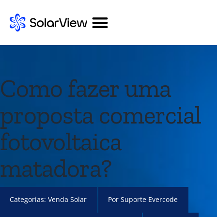
Como fazer uma
proposta comercial
fotovoltaica
matadora?
Categorias:
Venda Solar
Por
Suporte Evercode