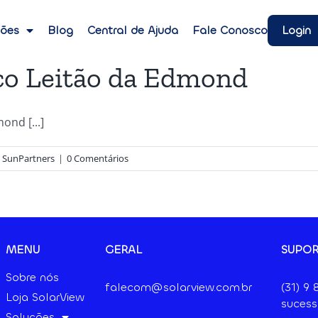
Login
ções
Blog
Central de Ajuda
Fale Conosco
co Leitão da Edmond
nd [...]
,
SunPartners
|
0 Comentários
MENU
GERAL
SUPOR
Sobre nós
falecom@solarview.com.br
(31) 9
Loja SolarView
sucess
Soluções