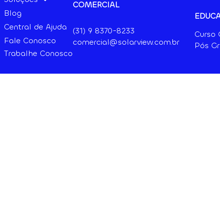
COMERCIAL
Blog
EDUC
Central de Ajuda
(31) 9
8370-8233
Curso
Fale Conosco
comercial@solarview.com.br
Pós G
Trabalhe Conosco