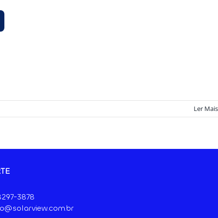
Ler Mais
TE
 8297-3878
o@solarview.com.br