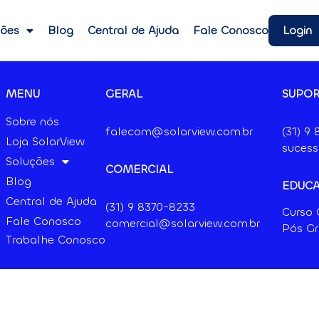
Login
ções
Blog
Central de Ajuda
Fale Conosco
MENU
GERAL
SUPOR
Sobre nós
falecom@solarview.com.br
(31) 9
Loja SolarView
sucess
Soluções
COMERCIAL
Blog
EDUC
Central de Ajuda
(31) 9
8370-8233
Curso
Fale Conosco
comercial@solarview.com.br
Pós G
Trabalhe Conosco