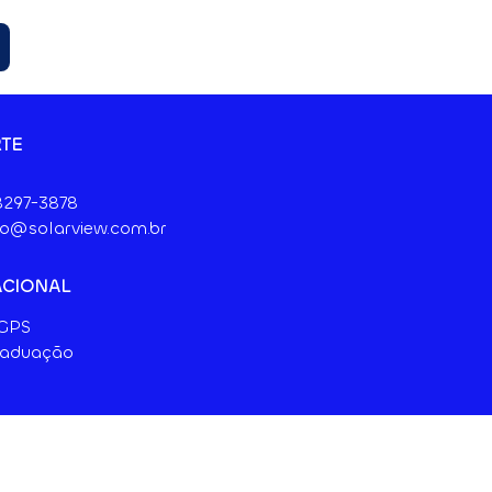
TE
 8297-3878
o@solarview.com.br
ACIONAL
 GPS
raduação