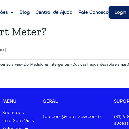
Login
ções
Blog
Central de Ajuda
Fale Conosco
art Meter?
[...]
ter Solarview 2.0
,
Medidores Inteligentes - Dúvidas frequentes sobre Smar
MENU
GERAL
SUPOR
Sobre nós
falecom@solarview.com.br
(31) 9
Loja SolarView
sucess
Soluções