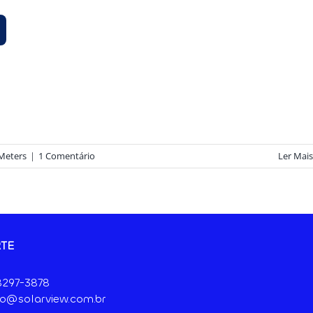
tMeters
|
1 Comentário
Ler Mais
TE
 8297-3878
o@solarview.com.br