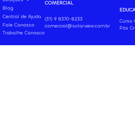
COMERCIAL
Blog
EDUC
Central de Ajuda
(31) 9
8370-8233
Curso
Fale Conosco
comercial@solarview.com.br
Pós G
Trabalhe Conosco