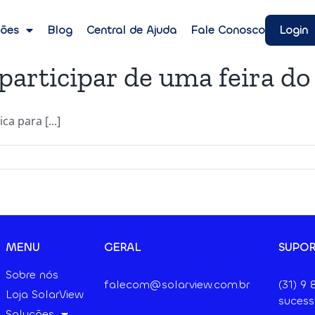
Login
ções
Blog
Central de Ajuda
Fale Conosco
articipar de uma feira do 
a para [...]
MENU
GERAL
SUPOR
Sobre nós
falecom@solarview.com.br
(31) 9
Loja SolarView
sucess
Soluções