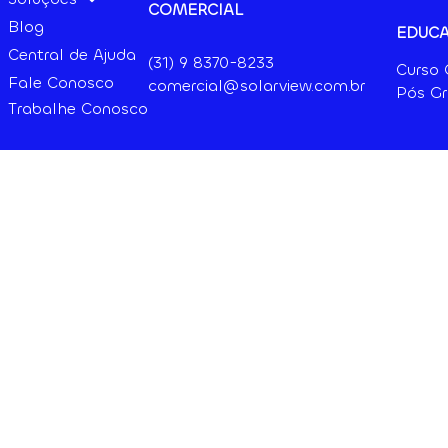
COMERCIAL
Blog
EDUC
Central de Ajuda
(31) 9
8370-8233
Curso
Fale Conosco
comercial@solarview.com.br
Pós G
Trabalhe Conosco