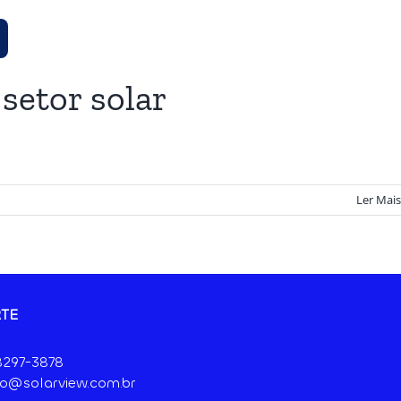
setor solar
Ler Mais
TE
 8297-3878
o@solarview.com.br