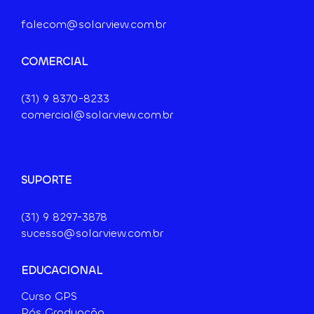
falecom@solarview.com.br
COMERCIAL
(31) 9
8370-8233
comercial@solarview.com.br
SUPORTE
(31) 9 8297-3878
sucesso@solarview.com.br
EDUCACIONAL
Curso GPS
Pós Graduação