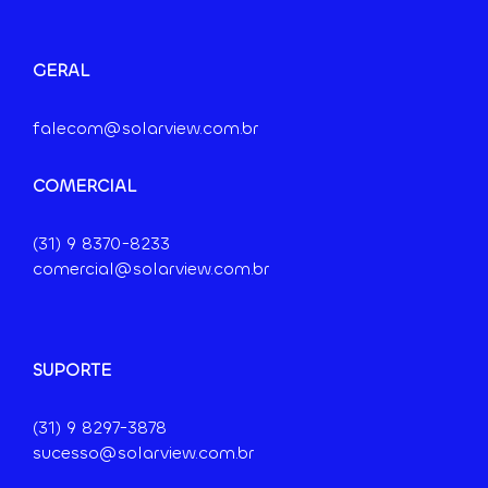
GERAL
falecom@solarview.com.br
COMERCIAL
(31) 9
8370-8233
comercial@solarview.com.br
SUPORTE
(31) 9 8297-3878
sucesso@solarview.com.br