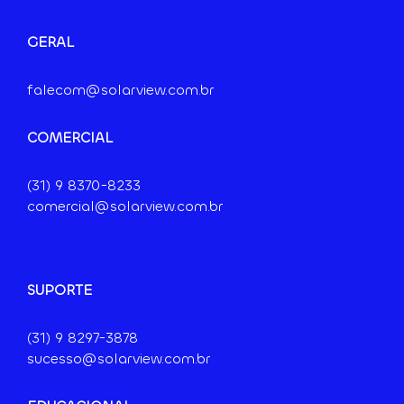
GERAL
falecom@solarview.com.br
COMERCIAL
(31) 9
8370-8233
comercial@solarview.com.br
SUPORTE
(31) 9 8297-3878
sucesso@solarview.com.br