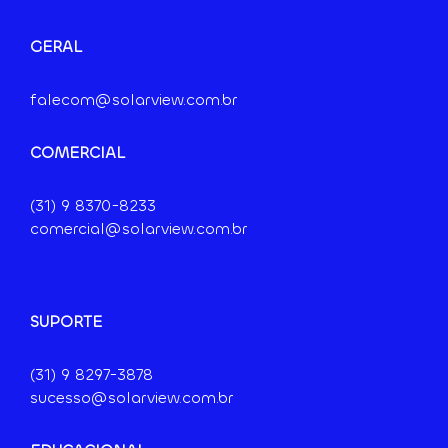
GERAL
falecom@solarview.com.br
COMERCIAL
(31) 9
8370-8233
comercial@solarview.com.br
SUPORTE
(31) 9 8297-3878
sucesso@solarview.com.br