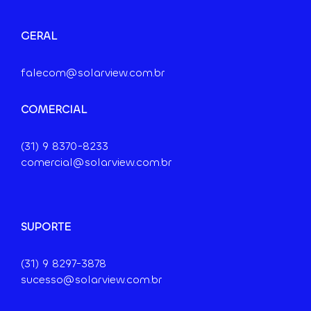
GERAL
falecom@solarview.com.br
COMERCIAL
(31) 9
8370-8233
comercial@solarview.com.br
SUPORTE
(31) 9 8297-3878
sucesso@solarview.com.br