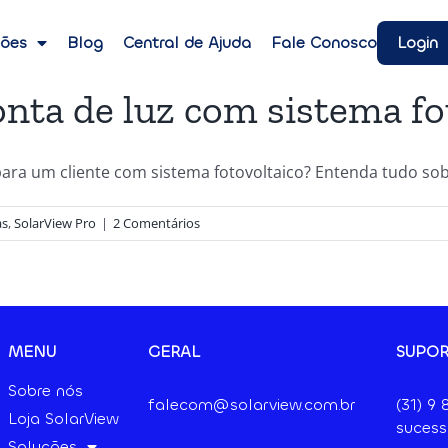
Login
ções
Blog
Central de Ajuda
Fale Conosco
nta de luz com sistema fo
ara um cliente com sistema fotovoltaico? Entenda tudo sobr
as
,
SolarView Pro
|
2 Comentários
MENU
GERAL
SUPOR
Sobre nós
falecom@solarview.com.br
(31) 9
Loja SolarView
sucess
Soluções