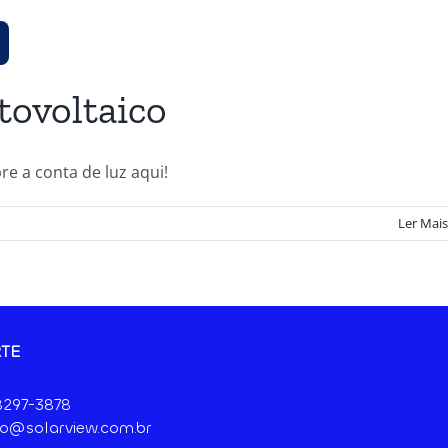
tovoltaico
e a conta de luz aqui!
Ler Mais
TE
 8297-3878
o@solarview.com.br