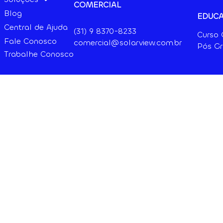
COMERCIAL
Blog
EDUC
Central de Ajuda
(31) 9
8370-8233
Curso
Fale Conosco
comercial@solarview.com.br
Pós G
Trabalhe Conosco