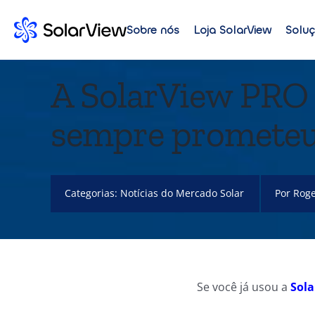
Sobre nós
Loja SolarView
Solu
A SolarView PRO 
sempre prometeu 
Categorias:
Notícias do Mercado Solar
Por
Roge
Se você já usou a
Sol