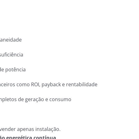
taneidade
uficiência
 de potência
nceiros como ROI, payback e rentabilidade
mpletos de geração e consumo
vender apenas instalação.
ão energética contínua
.