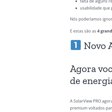
falta de alguns r
usabilidade que 
Nós poderíamos ignora
E estas são as
4 gran
Novo A
Agora voc
de energi
A SolarView PRO agor
premium voltados par