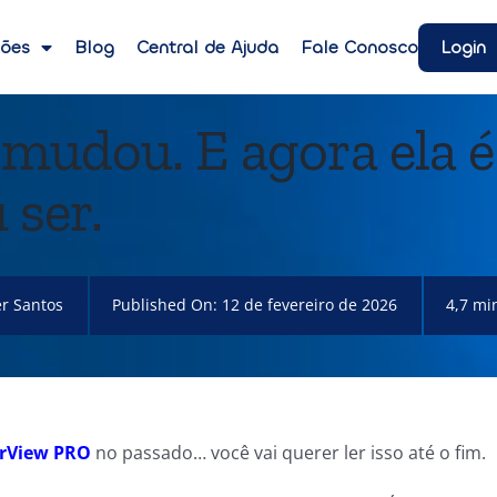
Login
ções
Blog
Central de Ajuda
Fale Conosco
mudou. E agora ela é
ser.
r Santos
Published On: 12 de fevereiro de 2026
4,7 mi
arView PRO
no passado… você vai querer ler isso até o fim.