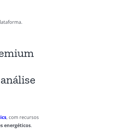
lataforma.
remium
análise
ics
, com recursos
s energéticos
.