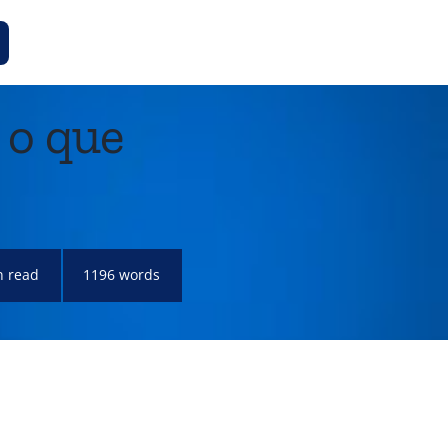
 o que
n read
1196 words