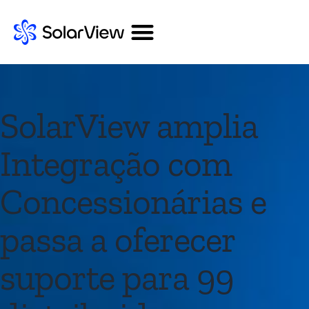
SolarView amplia
Integração com
Concessionárias e
passa a oferecer
suporte para 99