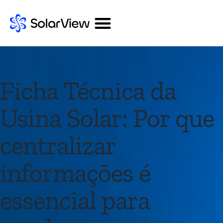
Ficha Técnica da
Usina Solar: Por que
centralizar
informações é
essencial para