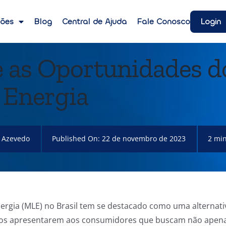
Login
ções
Blog
Central de Ajuda
Fale Conosco
 e as Oportunidades d
 Energia
 Azevedo
Published On: 22 de novembro de 2023
2 mi
ergia (MLE) no Brasil tem se destacado como uma alternativ
cos apresentarem aos consumidores que buscam não apena