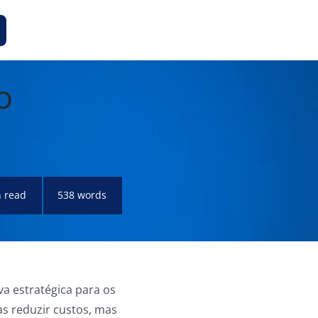
o
n read
538 words
a estratégica para os
s reduzir custos, mas