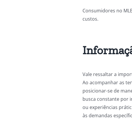
Consumidores no MLE f
custos.
Informaçã
Vale ressaltar a impo
Ao acompanhar as ten
posicionar-se de mane
busca constante por i
ou experiências prátic
às demandas específi