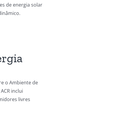
es de energia solar
dinâmico.
ergia
tre o Ambiente de
ACR inclui
idores livres