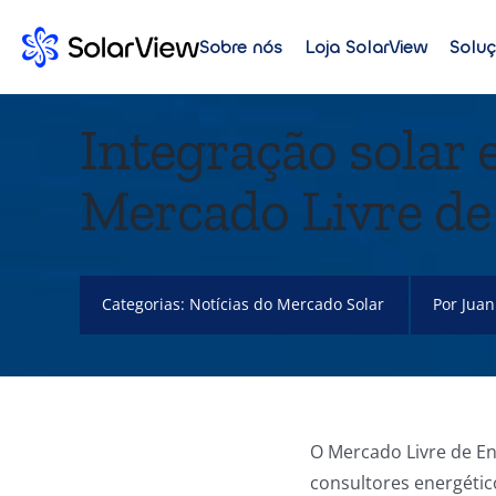
Sobre nós
Loja SolarView
Solu
Integração solar
Mercado Livre de
Categorias:
Notícias do Mercado Solar
Por
Juan
O Mercado Livre de En
consultores energéti