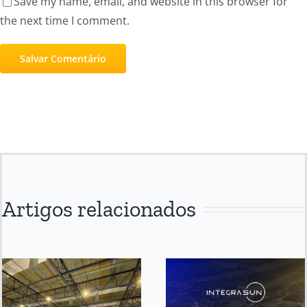
Save my name, email, and website in this browser for
the next time I comment.
Artigos relacionados