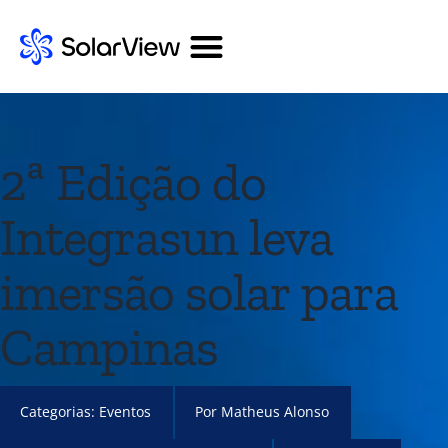
2ª Edição do
Integrasun leva
imersão solar para
Campinas
Categorias:
Eventos
Por
Matheus Alonso