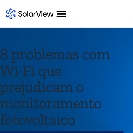
8 problemas com
Wi-Fi que
prejudicam o
monitoramento
fotovoltaico