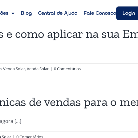
Login
ções
Blog
Central de Ajuda
Fale Conosco
s e como aplicar na sua E
s Venda Solar
,
Venda Solar
|
0 Comentários
nicas de vendas para o me
gora [...]
 Solar
|
0 Comentários