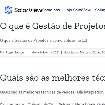
Sobre nós
Loja SolarView
Solu
O que é Gestão de Projeto
O que é Gestão de Projetos e como aplicar na [...]
Por
Roger Santos
|
14 de outubro de 2021
|
Notícias do Mercado Solar
,
Pó
Quais são as melhores téc
Quais são as melhores técnicas de vendas? Olá integrador, a
Por
Roger Santos
|
28 de julho de 2021
|
Notícias do Mercado Solar
,
Venda