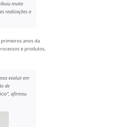
ribuiu muito
s realizações a
s primeiros anos da
processos e produtos,
mos evoluir em
to de
ócio”, afirmou