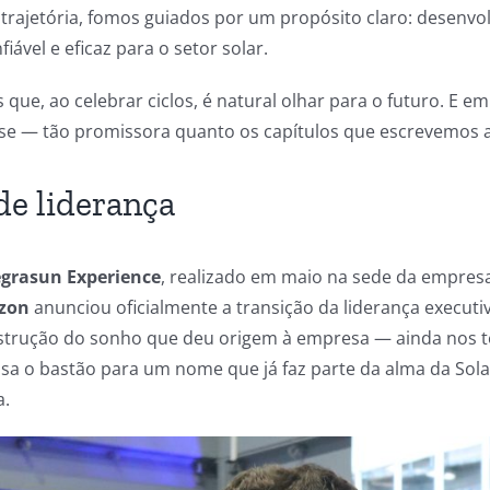
 trajetória, fomos guiados por um propósito claro: desenvo
fiável e eficaz para o setor solar.
e, ao celebrar ciclos, é natural olhar para o futuro. E em
se — tão promissora quanto os capítulos que escrevemos a
e liderança
egrasun Experience
, realizado em maio na sede da empres
lzon
anunciou oficialmente a transição da liderança executi
strução do sonho que deu origem à empresa — ainda nos
sa o bastão para um nome que já faz parte da alma da Sol
a.