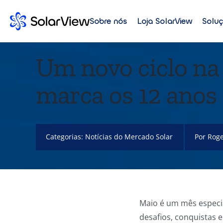
Sobre nós
Loja SolarView
Solu
Um novo ciclo n
marca os 12 anos
Categorias:
Notícias do Mercado Solar
Por
Roge
Maio é um mês especia
desafios, conquistas 