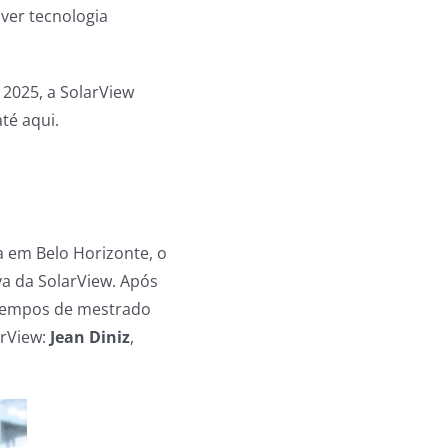
lver tecnologia
 2025, a SolarView
té aqui.
a em Belo Horizonte, o
va da SolarView. Após
 tempos de mestrado
arView:
Jean Diniz
,