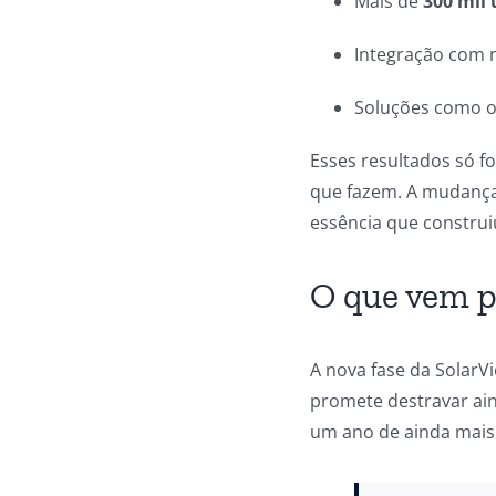
Mais de
300 mil
Integração com 
Soluções como 
Esses resultados só f
que fazem. A mudança
essência que construi
O que vem p
A nova fase da Solar
promete destravar ain
um ano de ainda mais 