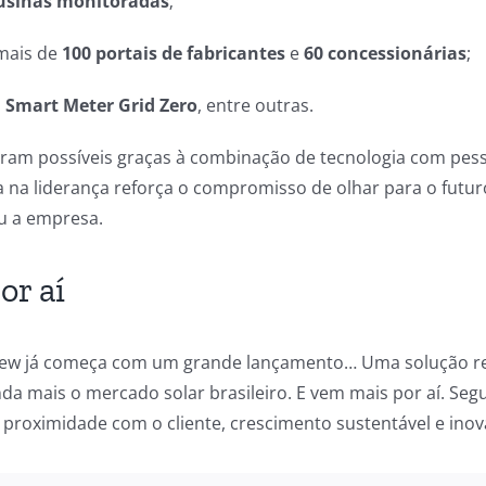
 usinas monitoradas
;
mais de
100 portais de fabricantes
e
60 concessionárias
;
o
Smart Meter Grid Zero
, entre outras.
oram possíveis graças à combinação de tecnologia com pes
 na liderança reforça o compromisso de olhar para o futu
u a empresa.
or aí
View já começa com um grande lançamento… Uma solução re
da mais o mercado solar brasileiro. E vem mais por aí. Seg
proximidade com o cliente, crescimento sustentável e inov