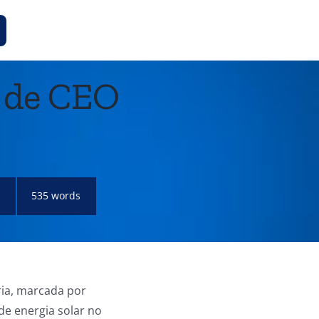
a de CEO
535 words
ria, marcada por
de energia solar no