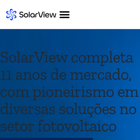
SolarView completa
11 anos de mercado,
com pioneirismo em
diversas soluções no
setor fotovoltaico