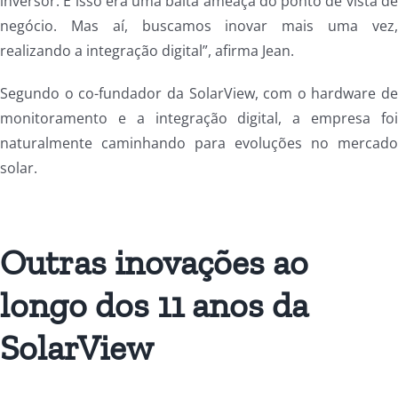
inversor. E isso era uma baita ameaça do ponto de vista d
negócio. Mas aí, buscamos inovar mais uma vez
realizando a integração digital”, afirma Jean.
Segundo o co-fundador da SolarView, com o hardware d
monitoramento e a integração digital, a empresa fo
naturalmente caminhando para evoluções no mercad
solar.
Outras inovações ao
longo dos 11 anos da
SolarView