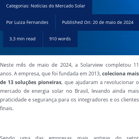
Categorias:
Notícias do Mercado Solar
Por
Luiza Fernandes
Published On: 20 de maio de 2024
3,3 min read
910 words
Neste mês de maio de 2024, a Solarview completou 1
anos. A empresa, que foi fundada em 2013,
coleciona mai
de 13 soluções pioneiras
, que ajudaram a revolucionar 
mercado de energia solar no Brasil, levando ainda mai
praticidade e segurança para os integradores e os cliente
finais.
Sendo uma das empresas mais antigas do seto