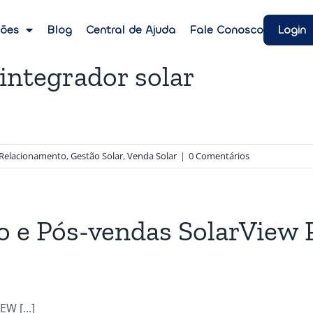
Login
ções
Blog
Central de Ajuda
Fale Conosco
 integrador solar
 Relacionamento
,
Gestão Solar
,
Venda Solar
|
0 Comentários
 e Pós-vendas SolarView P
W [...]