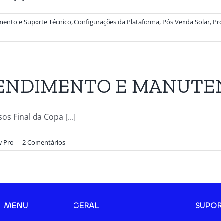
mento e Suporte Técnico
,
Configurações da Plataforma
,
Pós Venda Solar
,
Pr
TENDIMENTO E MANUTE
 Final da Copa [...]
w Pro
|
2 Comentários
MENU
GERAL
SUPOR