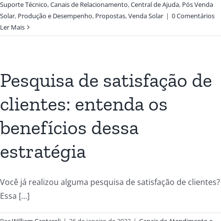
Suporte Técnico
,
Canais de Relacionamento
,
Central de Ajuda
,
Pós Venda
Solar
,
Produção e Desempenho
,
Propostas
,
Venda Solar
|
0 Comentários
Ler Mais
Pesquisa de satisfação de
clientes: entenda os
benefícios dessa
estratégia
Você já realizou alguma pesquisa de satisfação de clientes?
Essa [...]
Por
William Cantareli
|
26 de janeiro de 2023
|
Canais de Atendimento e