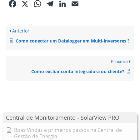
Facebook
X
WhatsApp
Telegram
LinkedIn
Email
Anterior
Como conectar um Datalogger em Multi-inversores ?
Próxima
Como excluir conta integradora ou cliente?
Central de Monitoramento - SolarView PRO
Boas Vindas e primeiros passos na Central de
Gestão de Energia