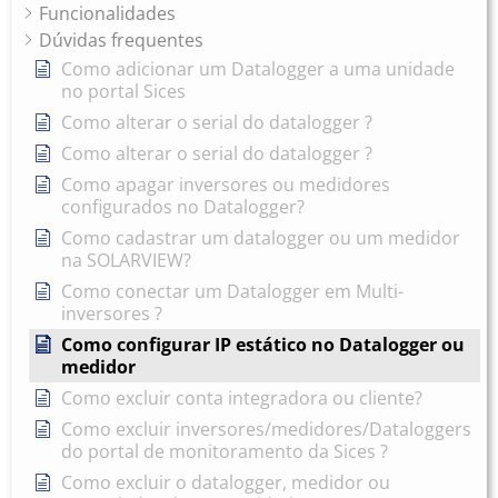
Funcionalidades
Dúvidas frequentes
Como adicionar um Datalogger a uma unidade
no portal Sices
Como alterar o serial do datalogger ?
Como alterar o serial do datalogger ?
Como apagar inversores ou medidores
configurados no Datalogger?
Como cadastrar um datalogger ou um medidor
na SOLARVIEW?
Como conectar um Datalogger em Multi-
inversores ?
Como configurar IP estático no Datalogger ou
medidor
Como excluir conta integradora ou cliente?
Como excluir inversores/medidores/Dataloggers
do portal de monitoramento da Sices ?
Como excluir o datalogger, medidor ou