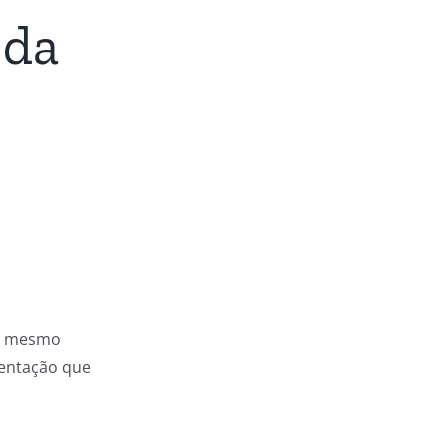
 da
 o mesmo
mentação que