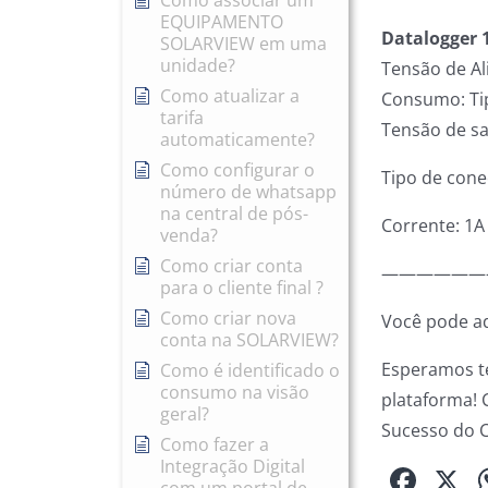
Como associar um
EQUIPAMENTO
Datalogger 
SOLARVIEW em uma
unidade?
Tensão de Al
Como atualizar a
Consumo: Ti
tarifa
Tensão de sa
automaticamente?
Como configurar o
Tipo de cone
número de whatsapp
na central de pós-
Corrente: 1A
venda?
Como criar conta
——————
para o cliente final ?
Como criar nova
Você pode a
conta na SOLARVIEW?
Esperamos te
Como é identificado o
consumo na visão
plataforma! 
geral?
Sucesso do C
Como fazer a
Integração Digital
Fac
X