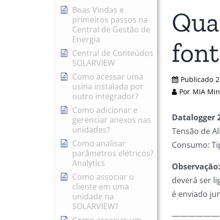
Boas Vindas e
Quai
primeiros passos na
Central de Gestão de
Energia
font
Central de Conteúdos
SOLARVIEW
Como acessar uma
Publicado
2
usina instalada por
Por
MIA Minh
outro integrador?
Como adicionar e
Datalogger 
gerenciar anexos nas
unidades?
Tensão de Al
Como analisar
Consumo: Ti
parâmetros elétricos?
Analytics
Observação
Como associar o
deverá ser l
cliente em uma
é enviado jun
unidade na
SOLARVIEW?
——————