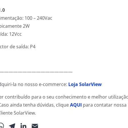
1.0
imentação: 100 – 240Vac
picamente 2W
ída: 12Vcc
ctor de saída: P4
————————————————
dquiri-la no nosso e-commerce:
Loja SolarView
r contribuído para o seu conhecimento e melhor utilizaçã
Caso ainda tenha dúvidas, clique
AQUI
para contatar nossa
liente SolarView.
ebook
WhatsApp
Telegram
LinkedIn
Email