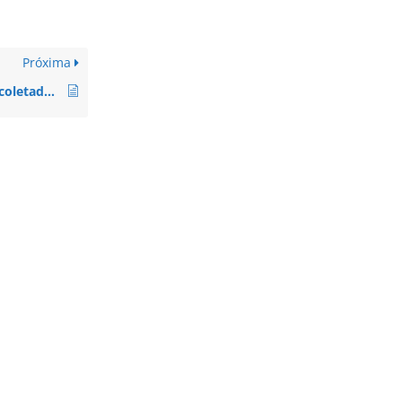
Próxima
Quais os parâmetros coletados dos inversores pelo datalogger ?