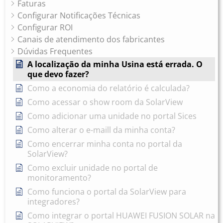
Faturas
Configurar Notificações Técnicas
Configurar ROI
Canais de atendimento dos fabricantes
Dúvidas Frequentes
A localização da minha Usina está errada. O
que devo fazer?
Como a economia do relatório é calculada?
Como acessar o show room da SolarView
Como adicionar uma unidade no portal Sices
Como alterar o e-maill da minha conta?
Como encerrar minha conta no portal da
SolarView?
Como excluir unidade no portal de
monitoramento?
Como funciona o portal da SolarView para
integradores?
Como integrar o portal HUAWEI FUSION SOLAR na