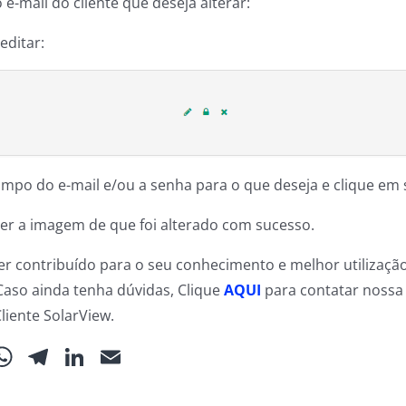
 e-mail do cliente que deseja alterar:
 editar:
campo do e-mail e/ou a senha para o que deseja e clique em 
cer a imagem de que foi alterado com sucesso.
r contribuído para o seu conhecimento e melhor utilizaçã
Caso ainda tenha dúvidas, Clique
AQUI
para contatar nossa
liente SolarView.
ebook
WhatsApp
Telegram
LinkedIn
Email