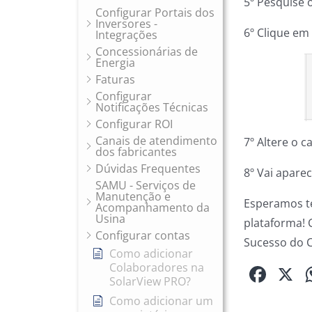
5º Pesquise o
Configurar Portais dos
Inversores -
6º Clique em
Integrações
Concessionárias de
Energia
Faturas
Configurar
Notificações Técnicas
Configurar ROI
Canais de atendimento
7º Altere o 
dos fabricantes
Dúvidas Frequentes
8º Vai apare
SAMU - Serviços de
Manutenção e
Esperamos te
Acompanhamento da
Usina
plataforma! 
Configurar contas
Sucesso do C
Como adicionar
Fac
X
Colaboradores na
SolarView PRO?
Como adicionar um