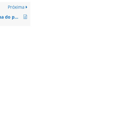
Próxima
Como redefinir a senha do portal de monitoramento?