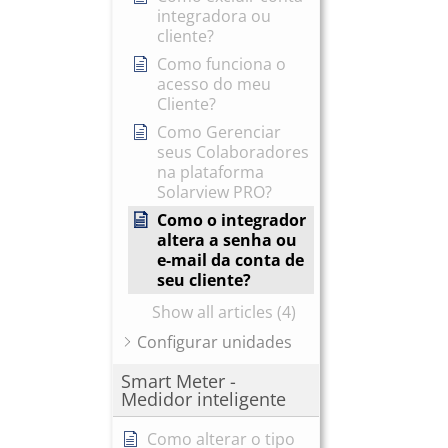
integradora ou
cliente?
Como funciona o
acesso do meu
Cliente?
Como Gerenciar
seus Colaboradores
na plataforma
Solarview PRO?
Como o integrador
altera a senha ou
e-mail da conta de
seu cliente?
Show all articles (4)
Configurar unidades
Smart Meter -
Medidor inteligente
Como alterar o tipo