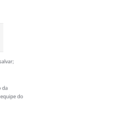
salvar;
o da
 equipe do