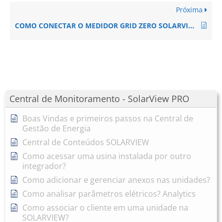
Próxima
COMO CONECTAR O MEDIDOR GRID ZERO SOLARVIEW NO INVERSOR SOLIS – TRIFASICO (Solis S6-GC3P23K03-LV-ND / S6-GC3P25K04-LV-ND / S6-GC3P30K04-LV-ND / S6-GC3P36K04-LV-ND / S6-GC3P37.5K04-LV-ND / S6-GC3P37.5K04-NV-ND / 6-GC3P40K04-NV-ND / S6-GC3P50K04-HV-ND / S6-GC3P50K04-NV-ND / S6-GC3P60K05-HV-ND / S6-GC3P60K05-NV-ND)?
Central de Monitoramento - SolarView PRO
Boas Vindas e primeiros passos na Central de
Gestão de Energia
Central de Conteúdos SOLARVIEW
Como acessar uma usina instalada por outro
integrador?
Como adicionar e gerenciar anexos nas unidades?
Como analisar parâmetros elétricos? Analytics
Como associar o cliente em uma unidade na
SOLARVIEW?