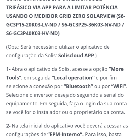
TRIFÁSICO VIA APP PARA A LIMITAR POTÊNCIA
USANDO O MEDIDOR GRID ZERO SOLARVIEW (S6-
GC3P15-20K03-LV-ND / S6-GC3P25-36K03-NV-ND /
S6-GC3P40K03-HV-ND)
(Obs.: Será necessário utilizar o aplicativo de
configuração da Solis:
Soliscloud APP
.)
1-
Abra o aplicativo da Solis, acesse a opção
“More
Tools”
, em seguida
“Local operation”
e por fim
selecione a conexão por
“Bluetooth”
ou por
“WiFi”
.
Selecione o inversor desejado seguindo a serial do
equipamento. Em seguida, faça o login da sua conta
se você for o instalador ou o proprietário da conta.
2-
Na tela inicial do aplicativo você deverá acessar as
configurações de
“EPM-Interno”.
Para isso, basta