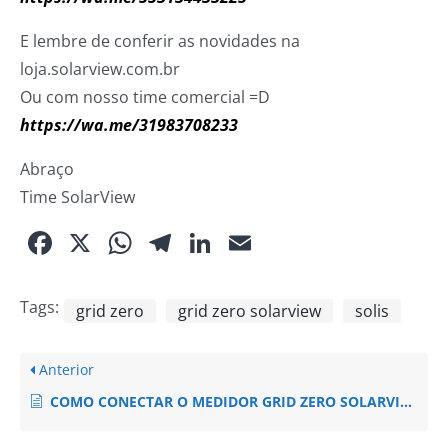
E lembre de conferir as novidades na
loja.solarview.com.br
Ou com nosso time comercial =D
https://wa.me/31983708233
Abraço
Time SolarView
Facebook
X
WhatsApp
Telegram
LinkedIn
Email
Tags:
grid zero
grid zero solarview
solis
Anterior
COMO CONECTAR O MEDIDOR GRID ZERO SOLARVIEW NO INVERSOR SOLIS – TRIFASICO (Solis S5-GC75K / S5-GC80K / S5-GC100K-HV / S5-GC110K-BHV)?