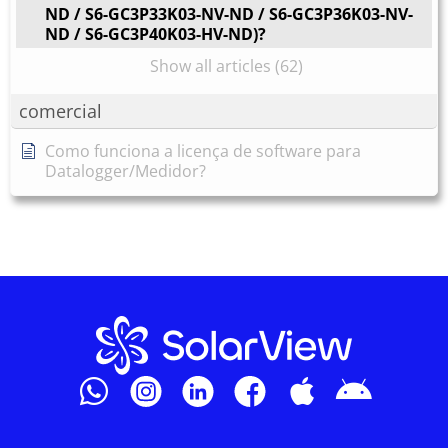
ND / S6-GC3P33K03-NV-ND / S6-GC3P36K03-NV-
ND / S6-GC3P40K03-HV-ND)?
Show all articles (62)
comercial
Como funciona a licença de software para
Datalogger/Medidor?