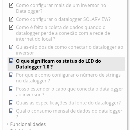
Como configurar mais de um inversor no
Datalogger?
Como configurar o datalogger SOLARVIEW?
Como é feita a coleta de dados quando o
datalogger perde a conexão com a rede de
internet do local ?
Guias-rápidos de como conectar o datalogger ao
inversor
O que significam os status do LED do
Datalogger 1.0 ?
Por que e como configurar o número de strings
no datalogger ?
Posso estender o cabo que conecta o datalogger
ao inversor ?
Quais as especificações da fonte do datalogger?
Qual o consumo mensal de dados do datalogger
?
Funcionalidades