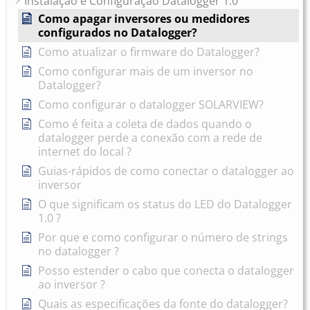
Instalação e Configuração Datalogger 1.0
Como apagar inversores ou medidores
configurados no Datalogger?
Como atualizar o firmware do Datalogger?
Como configurar mais de um inversor no
Datalogger?
Como configurar o datalogger SOLARVIEW?
Como é feita a coleta de dados quando o
datalogger perde a conexão com a rede de
internet do local ?
Guias-rápidos de como conectar o datalogger ao
inversor
O que significam os status do LED do Datalogger
1.0 ?
Por que e como configurar o número de strings
no datalogger ?
Posso estender o cabo que conecta o datalogger
ao inversor ?
Quais as especificações da fonte do datalogger?