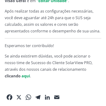
Visão Geral
e em
“Editar Unidade”
.
Após realizar todas as configurações necessárias,
você deve aguardar até 24h para que o SUS seja
calculado, assim os valores e cores serão
apresentados conforme o desempenho de sua usina.
Esperamos ter contribuído!
Se ainda existirem dúvidas, você pode acionar o
nosso time de Sucesso do Cliente SolarView PRO,
através dos nossos canais de relacionamento
clicando
aqui
.
Facebook
X
WhatsApp
Telegram
LinkedIn
Email