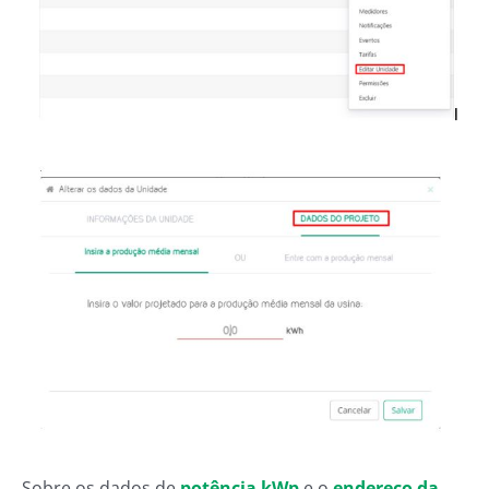
Sobre os dados de
potência kWp
e o
endereço da