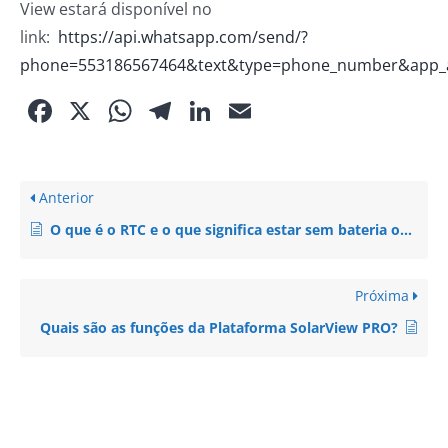
View estará disponível no
link:
https://api.whatsapp.com/send/?
phone=553186567464&text&type=phone_number&app_
Facebook
X
WhatsApp
Telegram
LinkedIn
Email
Anterior
O que é o RTC e o que significa estar sem bateria ou descarregado ?
Próxima
Quais são as funções da Plataforma SolarView PRO?