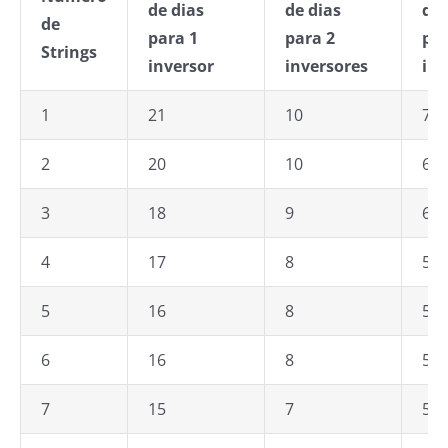
de dias
de dias
de 
de
para 1
para 2
par
Strings
inversor
inversores
inv
1
21
10
7
2
20
10
6
3
18
9
6
4
17
8
5
5
16
8
5
6
16
8
5
7
15
7
5