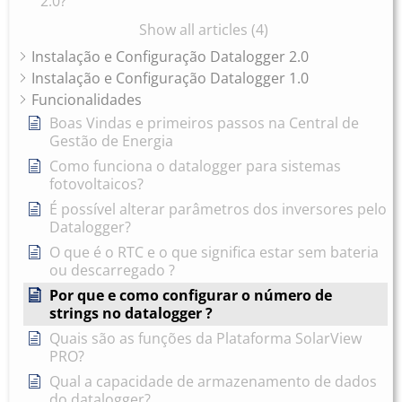
2.0?
Show all articles (4)
Instalação e Configuração Datalogger 2.0
Instalação e Configuração Datalogger 1.0
Funcionalidades
Boas Vindas e primeiros passos na Central de
Gestão de Energia
Como funciona o datalogger para sistemas
fotovoltaicos?
É possível alterar parâmetros dos inversores pelo
Datalogger?
O que é o RTC e o que significa estar sem bateria
ou descarregado ?
Por que e como configurar o número de
strings no datalogger ?
Quais são as funções da Plataforma SolarView
PRO?
Qual a capacidade de armazenamento de dados
do datalogger?