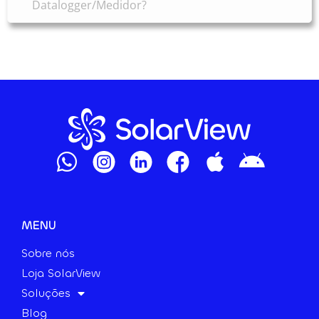
Datalogger/Medidor?
MENU
Sobre nós
Loja SolarView
Soluções
Blog