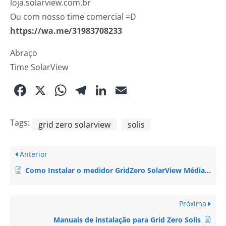
loja.solarview.com.br
Ou com nosso time comercial =D
https://wa.me/31983708233
Abraço
Time SolarView
Facebook
X
WhatsApp
Telegram
LinkedIn
Email
Tags:
grid zero solarview
solis
Anterior
Como Instalar o medidor GridZero SolarView Média Tensão
Próxima
Manuais de instalação para Grid Zero Solis