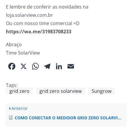
E lembre de conferir as novidades na
loja.solarview.com.br
Ou com nosso time comercial =D
https://wa.me/31983708233
Abraço
Time SolarView
Facebook
X
WhatsApp
Telegram
LinkedIn
Email
Tags:
grid zero
grid zero solarview
Sungrow
Anterior
COMO CONECTAR O MEDIDOR GRID ZERO SOLARVIEW NO INVERSOR SUNGROW MONOFÁSICO (SUNGROW SG2.0RS-S / SG2.5RS-S / SG3.0RS-S / SG3.0RS / SG3.6RS / SG4.0RS / SG5.0RS / SG6.0RS)