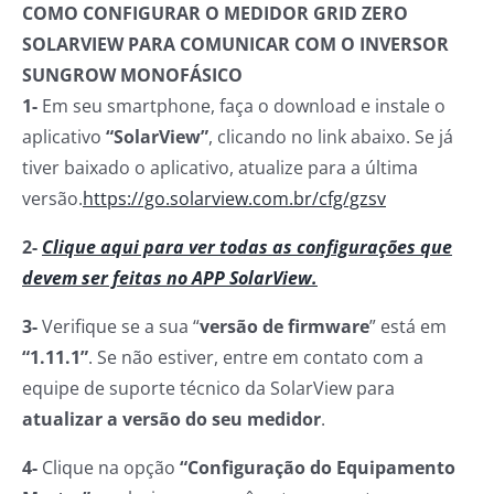
COMO CONFIGURAR O MEDIDOR GRID ZERO
SOLARVIEW PARA COMUNICAR COM O INVERSOR
SUNGROW MONOFÁSICO
1-
Em seu smartphone, faça o download e instale o
aplicativo
“SolarView”
, clicando no link abaixo. Se já
tiver baixado o aplicativo, atualize para a última
versão.
https://go.solarview.com.br/cfg/gzsv
2-
Clique aqui para ver todas as configurações que
devem ser feitas no APP SolarView.
3-
Verifique se a sua “
versão de firmware
” está em
“1.11.1”
. Se não estiver, entre em contato com a
equipe de suporte técnico da SolarView para
atualizar a versão do seu medidor
.
4-
Clique na opção
“Configuração do Equipamento