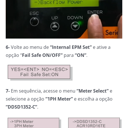
6-
Volte ao menu de
“Internal EPM Set”
e ative a
opção “
Fail Safe ON/OFF”
para
“ON”
.
7-
Em sequência, acesse o menu
“Meter Select”
e
selecione a opção
“1PH Meter”
e escolha a opção
“DDSD1352-C”
.