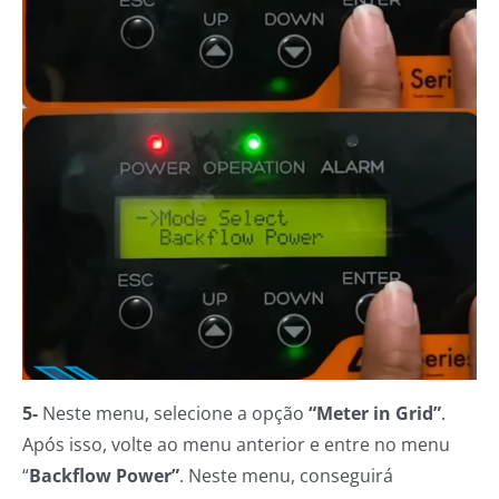
5-
Neste menu, selecione a opção
“Meter in Grid”
.
Após isso, volte ao menu anterior e entre no menu
“
Backflow Power”
. Neste menu, conseguirá