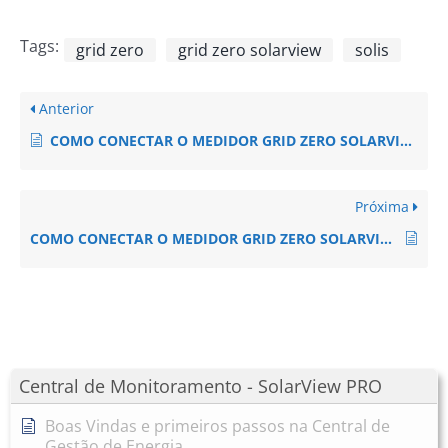
Tags:
grid zero
grid zero solarview
solis
Anterior
COMO CONECTAR O MEDIDOR GRID ZERO SOLARVIEW NO INVERSOR SOLIS – MONOFÁSICO (Solis S6-GR1P7K03-NV-ND / S6-GR1P8K03-NV-ND / S6-GR1P9K03-NV-ND / S6-GR1P10K03-NV-ND)?
Próxima
COMO CONECTAR O MEDIDOR GRID ZERO SOLARVIEW NO INVERSOR SOLIS – MONOFÁSICO (SOLIS-S6-GR1P7K~10K03-NV-ND)?
Central de Monitoramento - SolarView PRO
Boas Vindas e primeiros passos na Central de
Gestão de Energia