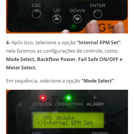
4-
Após isso, selecione a opção
“Internal EPM Set”
,
nela faremos as configurações de controle, como:
Mode Select, Backflow Power, Fail Safe ON/OFF e
Meter Select.
Em sequência, selecione a opção
“Mode Select”
.