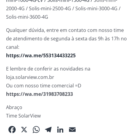
mini-1000-4G-LV / Solis-mini-1500-4G /
Solis-mini-
2000-4G / Solis-mini-2500-4G / Solis-mini-3000-4G /
Solis-mini-3600-4G
Qualquer dúvida, entre em contato com nosso time
de atendimento de segunda à sexta das 9h às 17h no
canal:
https://wa.me/553134433225
E lembre de conferir as novidades na
loja.solarview.com.br
Ou com nosso time comercial =D
https://wa.me/31983708233
Abraço
Time SolarView
Facebook
X
WhatsApp
Telegram
LinkedIn
Email