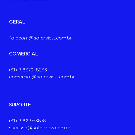
GERAL
falecom@solarview.com.br
COMERCIAL
(31) 9
8370-8233
comercial@solarview.com.br
SUPORTE
(31) 9 8297-3878
sucesso@solarview.com.br