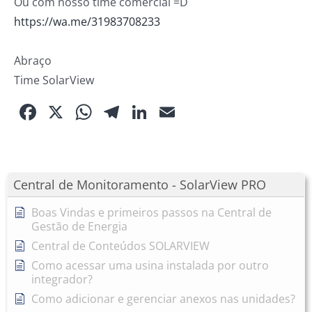
Ou com nosso time comercial =D
https://wa.me/31983708233
Abraço
Time SolarView
Facebook
X
WhatsApp
Telegram
LinkedIn
Email
Central de Monitoramento - SolarView PRO
Boas Vindas e primeiros passos na Central de
Gestão de Energia
Central de Conteúdos SOLARVIEW
Como acessar uma usina instalada por outro
integrador?
Como adicionar e gerenciar anexos nas unidades?