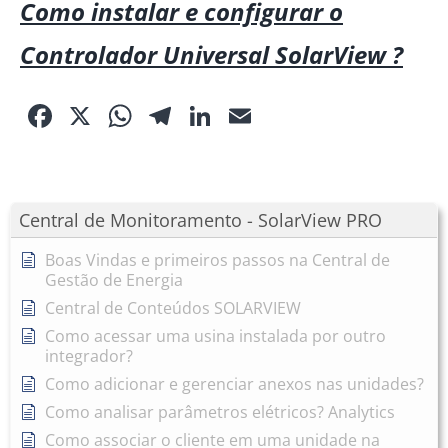
Como instalar e configurar o
Controlador Universal SolarView ?
Facebook
X
WhatsApp
Telegram
LinkedIn
Email
Central de Monitoramento - SolarView PRO
Boas Vindas e primeiros passos na Central de
Gestão de Energia
Central de Conteúdos SOLARVIEW
Como acessar uma usina instalada por outro
integrador?
Como adicionar e gerenciar anexos nas unidades?
Como analisar parâmetros elétricos? Analytics
Como associar o cliente em uma unidade na