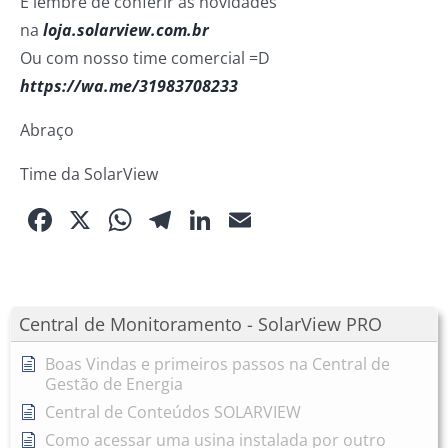
E lembre de conferir as novidades
na
loja.solarview.com.br
Ou com nosso time comercial =D
https://wa.me/31983708233
Abraço
Time da SolarView
Facebook
X
WhatsApp
Telegram
LinkedIn
Email
Central de Monitoramento - SolarView PRO
Boas Vindas e primeiros passos na Central de
Gestão de Energia
Central de Conteúdos SOLARVIEW
Como acessar uma usina instalada por outro