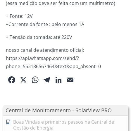
(essa medição deve ser feita com um multímetro)
+ Fonte: 12V
+Corrente da fonte : pelo menos 1A
+ Tensão da tomada: até 220V
nosso canal de atendimento oficial:
https://api.whatsapp.com/send/?
phone=553186567464&text&app_absent=0
Facebook
X
WhatsApp
Telegram
LinkedIn
Email
Central de Monitoramento - SolarView PRO
Boas Vindas e primeiros passos na Central de
Gestão de Energia