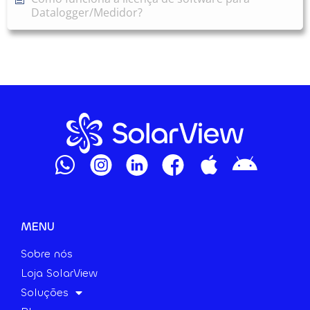
Datalogger/Medidor?
MENU
Sobre nós
Loja SolarView
Soluções