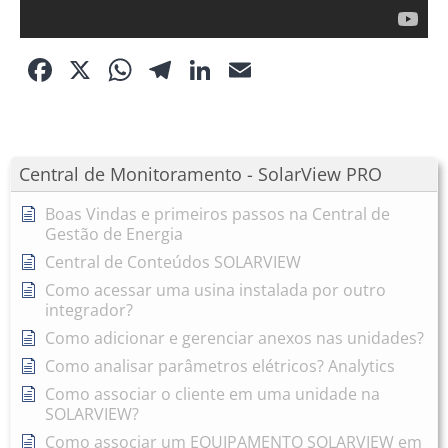
Facebook
X
WhatsApp
Telegram
LinkedIn
Email
Central de Monitoramento - SolarView PRO
Boas Vindas e primeiros passos na Central de
Gestão de Energia
Central de Conteúdos SOLARVIEW
Como acessar uma usina instalada por outro
integrador?
Como adicionar e gerenciar anexos nas unidades?
Como analisar parâmetros elétricos? Analytics
Como associar o cliente em uma unidade na
SOLARVIEW?
Como associar um EQUIPAMENTO SOLARVIEW em