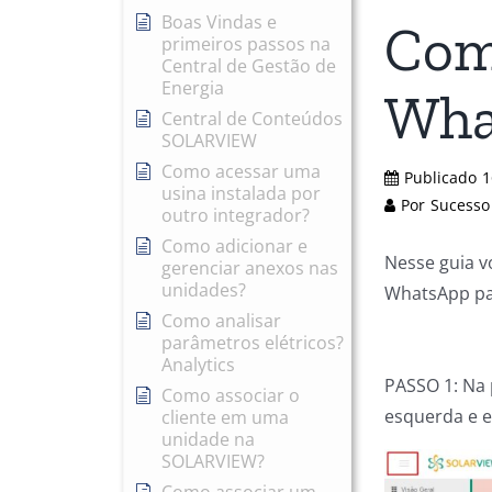
Boas Vindas e
Como
primeiros passos na
Central de Gestão de
Energia
Wha
Central de Conteúdos
SOLARVIEW
Como acessar uma
Publicado
1
usina instalada por
Por
Sucesso
outro integrador?
Como adicionar e
Nesse guia v
gerenciar anexos nas
unidades?
WhatsApp par
Como analisar
parâmetros elétricos?
Analytics
PASSO 1: Na 
Como associar o
esquerda e 
cliente em uma
unidade na
SOLARVIEW?