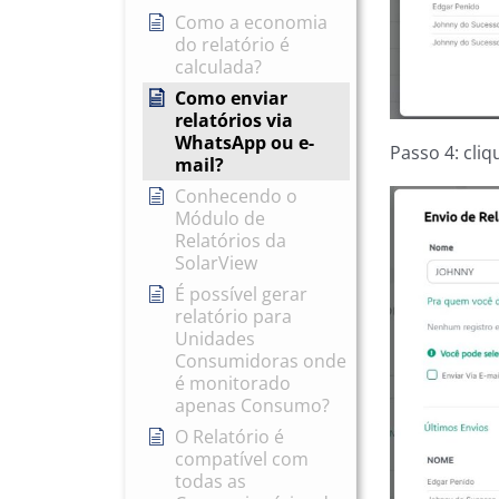
Como a economia
do relatório é
calculada?
Como enviar
relatórios via
WhatsApp ou e-
Passo 4: cli
mail?
Conhecendo o
Módulo de
Relatórios da
SolarView
É possível gerar
relatório para
Unidades
Consumidoras onde
é monitorado
apenas Consumo?
O Relatório é
compatível com
todas as