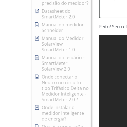
precisão do medidor?
Datasheet do
SmartMeter 2.0
Manual do medidor
Feito! Seu re
Schneider
Manual do Medidor
SolarView
SmartMeter 1.0
Manual do usuário -
SmartMeter
SolarView 2.0
Onde conectar o
Neutro no circuito
tipo Trifásico Delta no
Medidor Inteligente -
SmartMeter 2.0 ?
Onde instalar o
medidor inteligente
de energia?
Qual é a orientação