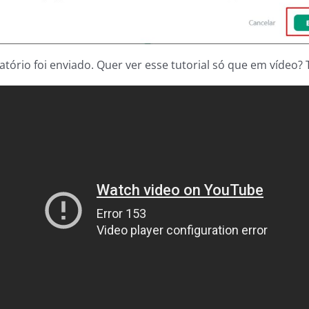
latório foi enviado. Quer ver esse tutorial só que em vídeo?