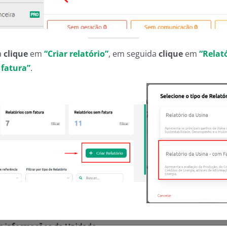
a
clique
em
“Criar relatório”
, em seguida
clique
em
“Relat
 fatura”
.