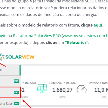
usinas do grupo A (alta tensão) da modalidade SCEE Geraçã
sse modelo de relatório você poderá relacionar os dados 
usinas com os dados de medição da conta de energia.
ais sobre o modelo de relatório com fatura,
clique
aqui
.
ogin
na
Plataforma SolarView PRO
(
www.my.solarview.com.
erior esquerdo) e depois
clique
em
“Relatórios”
.