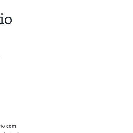
io
o
rio
com