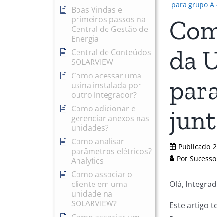
para grupo A 
Boas Vindas e
primeiros passos na
Com
Central de Gestão de
Energia
da 
Central de Conteúdos
SOLARVIEW
Como acessar uma
par
usina instalada por
outro integrador?
Como adicionar e
junt
gerenciar anexos nas
unidades?
Como analisar
Publicado
2
parâmetros elétricos?
Por
Sucesso
Analytics
Como associar o
Olá, Integrad
cliente em uma
unidade na
SOLARVIEW?
Este artigo 