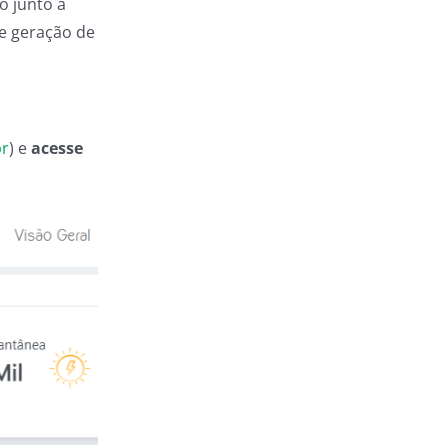
o junto à
de geração de
br
) e
acesse