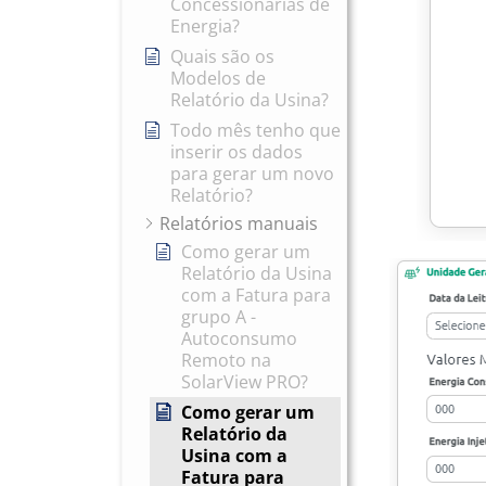
Concessionárias de
Energia?
Quais são os
Modelos de
Relatório da Usina?
Todo mês tenho que
inserir os dados
para gerar um novo
Relatório?
Relatórios manuais
Como gerar um
Relatório da Usina
com a Fatura para
grupo A -
Autoconsumo
Remoto na
SolarView PRO?
Como gerar um
Relatório da
Usina com a
Fatura para