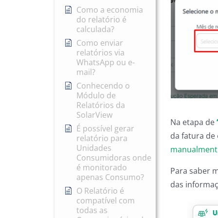
Como a economia
do relatório é
calculada?
Como enviar
relatórios via
WhatsApp ou e-
mail?
Conhecendo o
Módulo de
Relatórios da
SolarView
Na etapa de
É possível gerar
da fatura de
relatório para
Unidades
manualment
Consumidoras onde
é monitorado
Para saber m
apenas Consumo?
das informaç
O Relatório é
compatível com
todas as