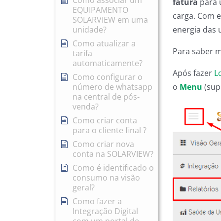
Como associar um
fatura
para 
EQUIPAMENTO
carga. Com e
SOLARVIEW em uma
energia das 
unidade?
Como atualizar a
Para saber m
tarifa
automaticamente?
Após fazer
L
Como configurar o
o
Menu
(sup
número de whatsapp
na central de pós-
venda?
Como criar conta
para o cliente final ?
Como criar nova
conta na SOLARVIEW?
Como é identificado o
consumo na visão
geral?
Como fazer a
Integração Digital